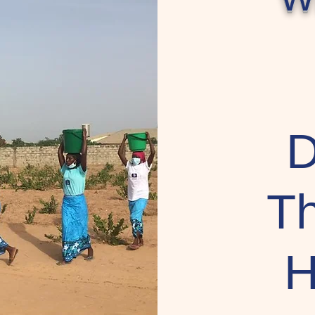
D
Th
H